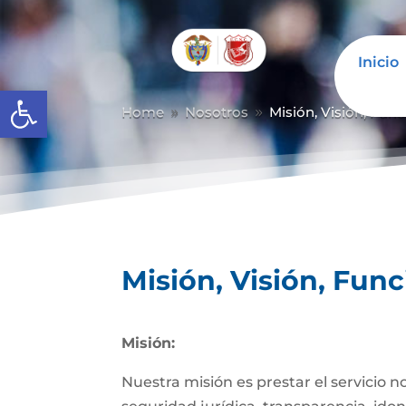
Inicio
Abrir barra de herramientas
Home
Nosotros
Misión, Visión, Fun
9
9
Misión, Visión, Fun
Misión:
Nuestra misión es prestar el servicio n