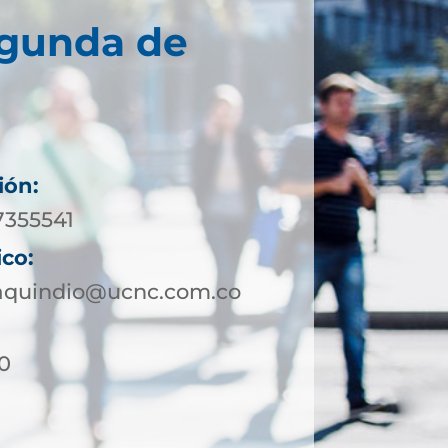
egunda de
ión:
7355541
ico:
aquindio@ucnc.com.co
30