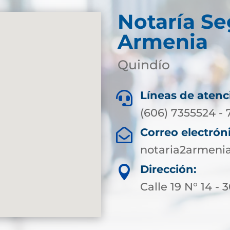
Notaría S
Armenia
Quindío
Líneas de atenc

(606) 7355524 - 
Correo electrón

notaria2armeni
Dirección:

Calle 19 N° 14 - 