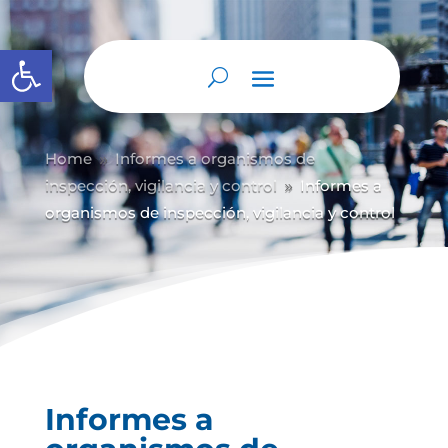
Abrir barra de herramientas
Home
Informes a organismos de
9
inspección, vigilancia y control
Informes a
9
organismos de inspección, vigilancia y control
Informes a