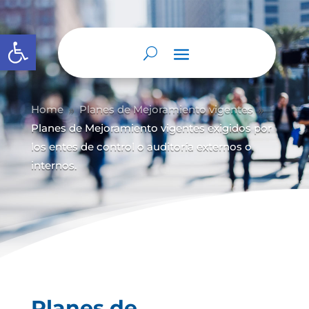
Abrir barra de herramientas
Home
Planes de Mejoramiento vigentes
9
9
Planes de Mejoramiento vigentes exigidos por
los entes de control o auditoría externos o
internos.
Planes de