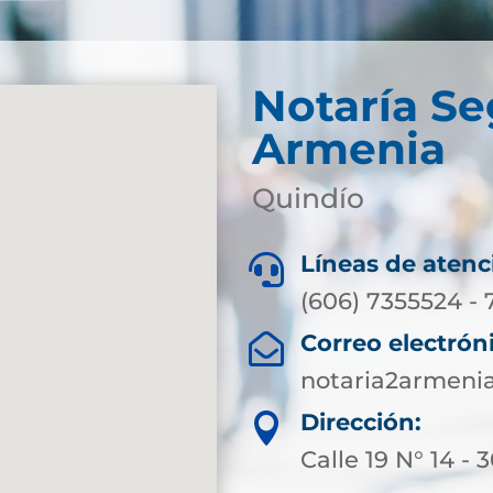
Notaría S
Armenia
Quindío
Líneas de atenc

(606) 7355524 - 
Correo electrón

notaria2armeni
Dirección:

Calle 19 N° 14 - 