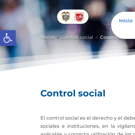
Inicio
Abrir barra de herramientas
Home
Control social
Control social
9
9
Control social
El control social es el derecho y el de
sociales e instituciones, en la vigil
aplicable y correcta utilización de los