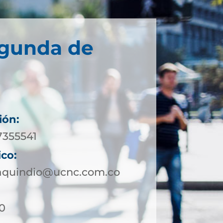
egunda de
ión:
7355541
ico:
aquindio@ucnc.com.co
30