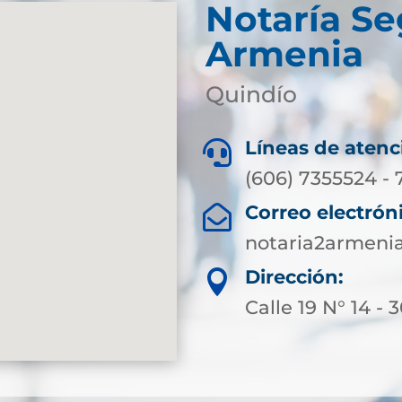
Notaría S
Armenia
Quindío
Líneas de atenc

(606) 7355524 - 
Correo electrón

notaria2armeni
Dirección:

Calle 19 N° 14 - 