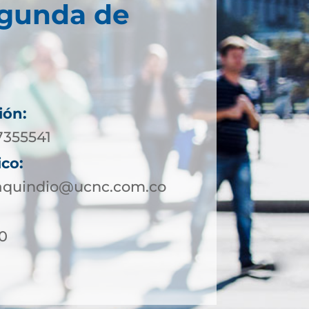
egunda de
ión:
7355541
ico:
aquindio@ucnc.com.co
30