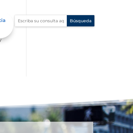
cia
mbre
y