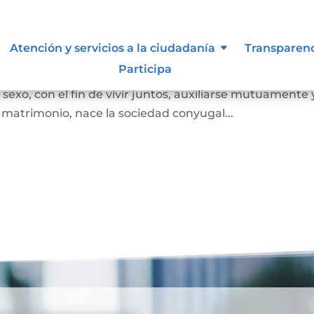
Atención y servicios a la ciudadanía
Transparen
Participa
 juez o notario, por el cual se unen legalmente un ho
exo, con el fin de vivir juntos, auxiliarse mutuamente 
l matrimonio, nace la sociedad conyugal...