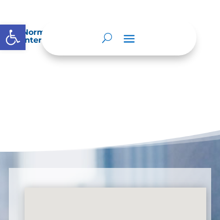
Abrir barra de herramientas
Normatividad especial que les aplique de
interés.