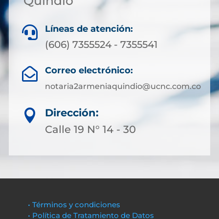
Quindío
Líneas de atención:

(606) 7355524 - 7355541
Correo electrónico:

notaria2armeniaquindio@ucnc.com.co
Dirección:

Calle 19 N° 14 - 30
• Términos y condiciones
• Política de Tratamiento de Datos